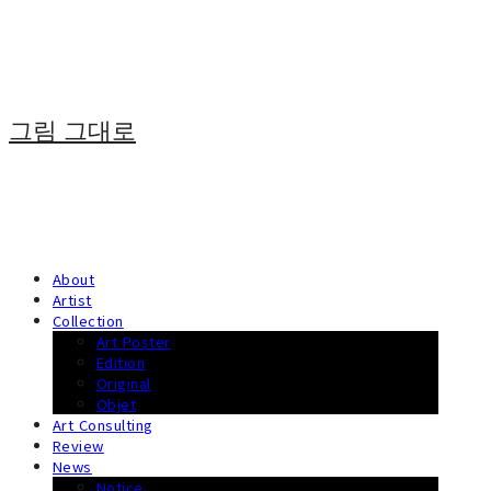
그림 그대로
About
Artist
Collection
Art Poster
Edition
Original
Objet
Art Consulting
Review
News
Notice