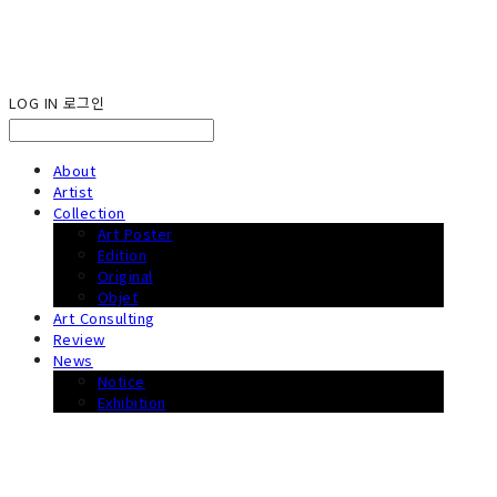
LOG IN
로그인
About
Artist
Collection
Art Poster
Edition
Original
Objet
Art Consulting
Review
News
Notice
Exhibition