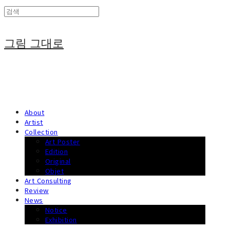
그림 그대로
About
Artist
Collection
Art Poster
Edition
Original
Objet
Art Consulting
Review
News
Notice
Exhibition