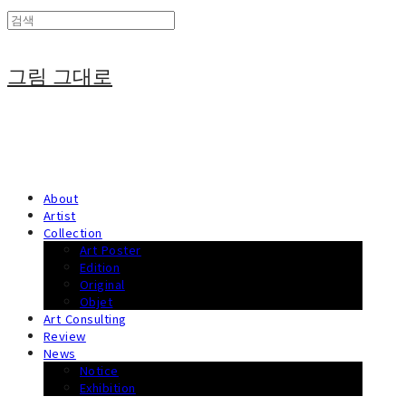
그림 그대로
About
Artist
Collection
Art Poster
Edition
Original
Objet
Art Consulting
Review
News
Notice
Exhibition