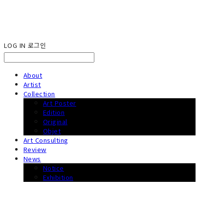
LOG IN
로그인
About
Artist
Collection
Art Poster
Edition
Original
Objet
Art Consulting
Review
News
Notice
Exhibition