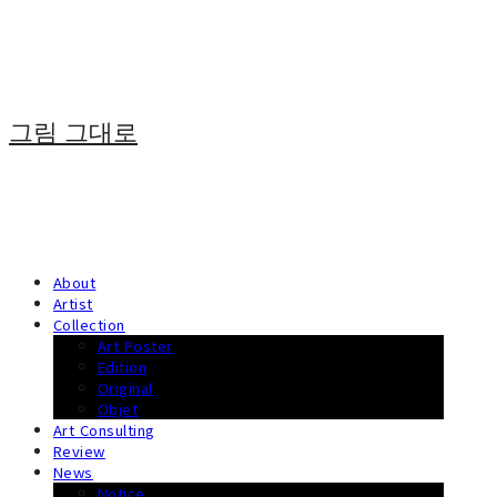
그림 그대로
About
Artist
Collection
Art Poster
Edition
Original
Objet
Art Consulting
Review
News
Notice