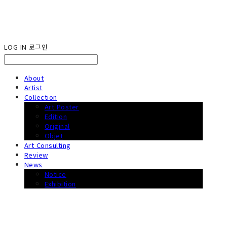
LOG IN
로그인
About
Artist
Collection
Art Poster
Edition
Original
Objet
Art Consulting
Review
News
Notice
Exhibition