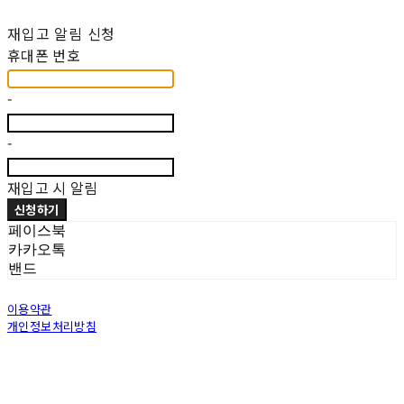
재입고 알림 신청
휴대폰 번호
-
-
재입고 시 알림
신청하기
페이스북
카카오톡
밴드
이용약관
개인정보처리방침
사업자정보확인
상호: 그림그대로 | 대표: 오재란 | 개인정보관리책임자: 오재란 | 전화: 02-549-2891 | 이메
일: grimgdaro@naver.com