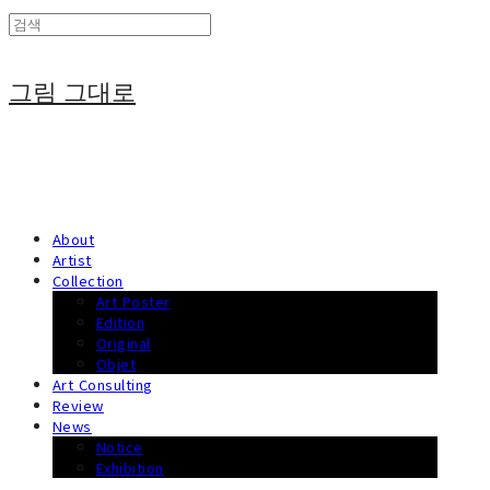
그림 그대로
About
Artist
Collection
Art Poster
Edition
Original
Objet
Art Consulting
Review
News
Notice
Exhibition