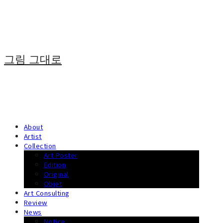
그림 그대로
About
Artist
Collection
Art Poster
Edition
Original
Objet
Art Consulting
Review
News
Notice