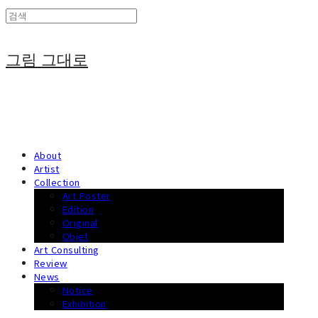
그림 그대로
About
Artist
Collection
Art Poster
Edition
Original
Objet
Art Consulting
Review
News
Notice
Exhibition