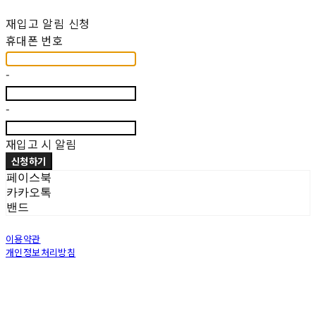
재입고 알림 신청
휴대폰 번호
-
-
재입고 시 알림
신청하기
페이스북
카카오톡
밴드
이용약관
개인정보처리방침
사업자정보확인
상호: 그림그대로 | 대표: 오재란 | 개인정보관리책임자: 오재란 | 전화: 02-549-2891 | 이메
일: grimgdaro@naver.com