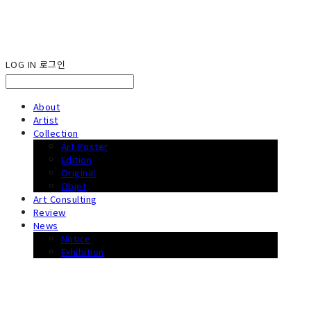
LOG IN
로그인
About
Artist
Collection
Art Poster
Edition
Original
Objet
Art Consulting
Review
News
Notice
Exhibition