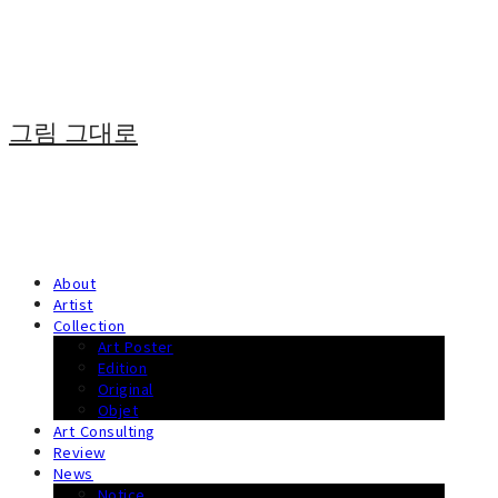
그림 그대로
About
Artist
Collection
Art Poster
Edition
Original
Objet
Art Consulting
Review
News
Notice