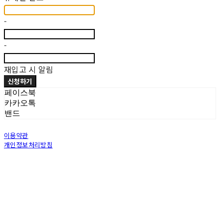
-
-
재입고 시 알림
신청하기
페이스북
카카오톡
밴드
이용약관
개인정보처리방침
사업자정보확인
상호: 그림그대로 | 대표: 오재란 | 개인정보관리책임자: 오재란 | 전화: 02-549-2891 | 이메
일: grimgdaro@naver.com
주소: (04345) 서울특별시 용산구 녹사평대로 46길 33 (1층) | 사업자등록번호:
204-22-
62672
| 통신판매:
2016-서울강남-02334
| 호스팅제공자: (주)식스샵