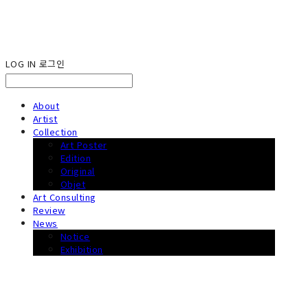
LOG IN
로그인
About
Artist
Collection
Art Poster
Edition
Original
Objet
Art Consulting
Review
News
Notice
Exhibition