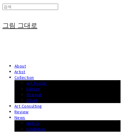
그림 그대로
About
Artist
Collection
Art Poster
Edition
Original
Objet
Art Consulting
Review
News
Notice
Exhibition