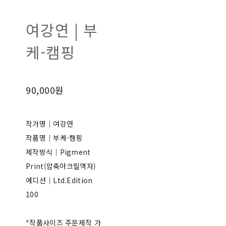
여강연 | 부
케-캠핑
90,000원
작가명｜여강연
작품명｜부케-캠핑
제작방식｜Pigment
Print(압축아크릴액자)
에디션｜Ltd.Edition
100
*작품사이즈 주문제작 가