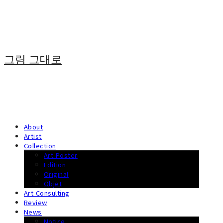
그림 그대로
About
Artist
Collection
Art Poster
Edition
Original
Objet
Art Consulting
Review
News
Notice