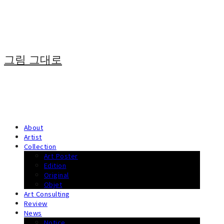
그림 그대로
About
Artist
Collection
Art Poster
Edition
Original
Objet
Art Consulting
Review
News
Notice