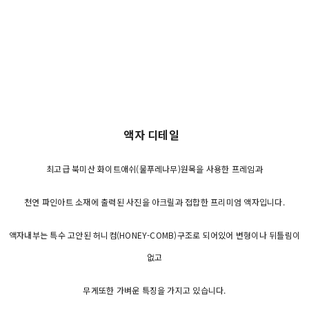
액자 디테일
최고급 북미산 화이트애쉬(물푸레나무)원목을 사용한 프레임과
천연 파인아트 소재에 출력된 사진을 아크릴과 접합한 프리미엄 액자입니다.
액자내부는 특수 고안된 허니컴(HONEY-COMB)구조로 되어있어 변형이나 뒤틀림이
없고
무게또한 가벼운 특징을 가지고 있습니다.