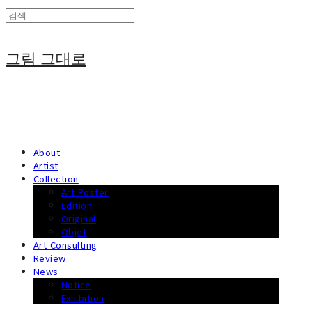
그림 그대로
About
Artist
Collection
Art Poster
Edition
Original
Objet
Art Consulting
Review
News
Notice
Exhibition