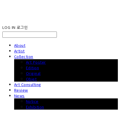
LOG IN
로그인
About
Artist
Collection
Art Poster
Edition
Original
Objet
Art Consulting
Review
News
Notice
Exhibition