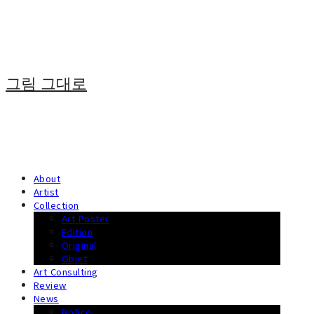
그림 그대로
About
Artist
Collection
Art Poster
Edition
Original
Objet
Art Consulting
Review
News
Notice