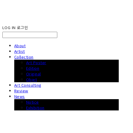
LOG IN
로그인
About
Artist
Collection
Art Poster
Edition
Original
Objet
Art Consulting
Review
News
Notice
Exhibition