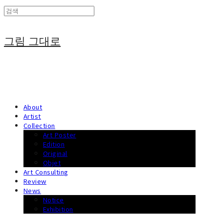
그림 그대로
About
Artist
Collection
Art Poster
Edition
Original
Objet
Art Consulting
Review
News
Notice
Exhibition