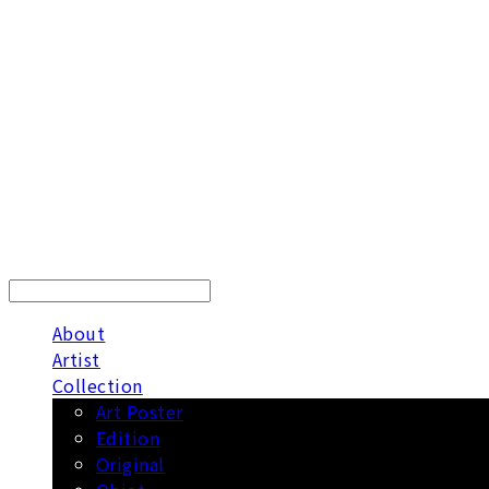
LOG IN
로그인
About
Artist
Collection
Art Poster
Edition
Original