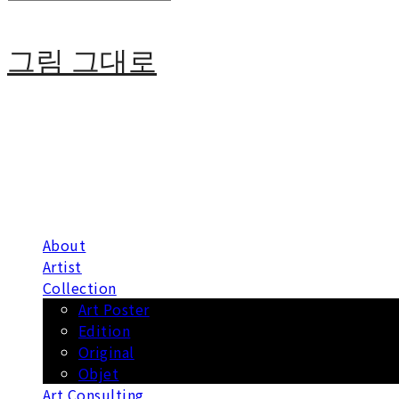
그림 그대로
About
Artist
Collection
Art Poster
Edition
Original
Objet
Art Consulting