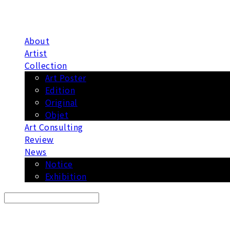
About
Artist
Collection
Art Poster
Edition
Original
Objet
Art Consulting
Review
News
Notice
Exhibition
Search
검색
Log In
로그인