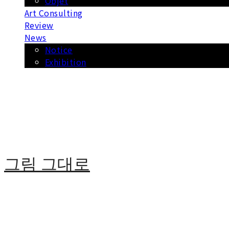
Objet
Art Consulting
Review
News
Notice
Exhibition
그림 그대로